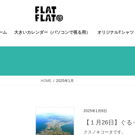
コ
ナ
ン
ビ
テ
ゲ
ン
ー
ツ
シ
ーム
大きいカレンダー（パソコンで視る用）
オリジナルTシャツ（
へ
ョ
ス
ン
キ
に
ッ
移
プ
動
HOME
2025年1月
2025年1月8日
【１月26日】ぐ
クスノキコータです。