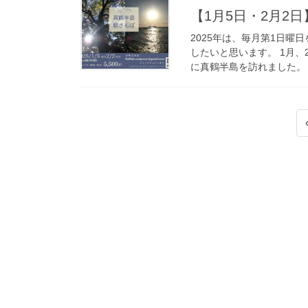
【1月5日・2月2
2025年は、毎月第1日曜
したいと思います。 1月
に真鶴半島を訪れました。 
投
稿
の
ペ
ー
ジ
送
り