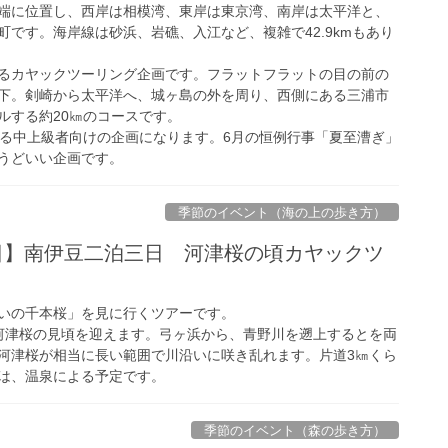
端に位置し、西岸は相模湾、東岸は東京湾、南岸は太平洋と、
です。海岸線は砂浜、岩礁、入江など、複雑で42.9kmもあり
るカヤックツーリング企画です。フラットフラットの目の前の
下。剣崎から太平洋へ、城ヶ島の外を周り、西側にある三浦市
ルする約20㎞のコースです。
いる中上級者向けの企画になります。6月の恒例行事「夏至漕ぎ」
うどいい企画です。
季節のイベント（海の上の歩き方）
4日】南伊豆二泊三日 河津桜の頃カヤックツ
いの千本桜」を見に行くツアーです。
河津桜の見頃を迎えます。弓ヶ浜から、青野川を遡上するとを両
河津桜が相当に長い範囲で川沿いに咲き乱れます。片道3㎞くら
は、温泉による予定です。
季節のイベント（森の歩き方）