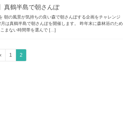
日】真鶴半島で朝さんぽ
日を 朝の風景が気持ちの良い森で朝さんぽする企画をチャレンジ
、2月は真鶴半島で朝さんぽを開催します。 昨年末に森林浴のため
こまない時間帯を選んで […]
固
固
«
1
2
定
定
ペ
ペ
ー
ー
ジ
ジ