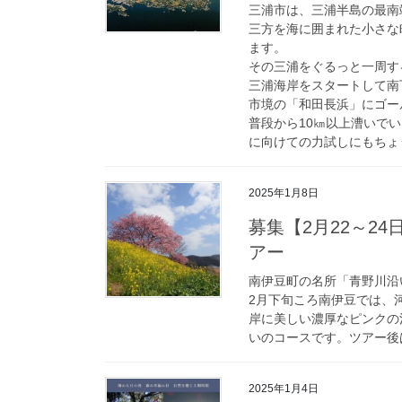
三浦市は、三浦半島の最南
三方を海に囲まれた小さな町
ます。
その三浦をぐるっと一周す
三浦海岸をスタートして南
市境の「和田長浜」にゴー
普段から10㎞以上漕いで
に向けての力試しにもちょ
2025年1月8日
募集【2月22～2
アー
南伊豆町の名所「青野川沿
2月下旬ころ南伊豆では、
岸に美しい濃厚なピンクの
いのコースです。ツアー後
2025年1月4日