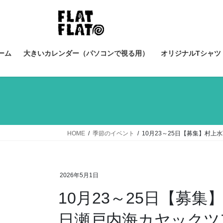
コ
ナ
ン
ビ
テ
ゲ
ン
ー
ツ
シ
ーム
大きいカレンダー（パソコンで視る用）
オリジナルTシャツ（
へ
ョ
ス
ン
キ
に
ッ
移
プ
動
HOME
季節のイベント
10月23～25日【募集】村
2026年5月1日
10月23～25日【募
日瀬戸内海カヤックツ