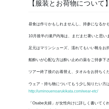
【服装とお荷物について
昼食は作りかもしれませんし、持参になるか
10月後半の瀬戸内海は、まだまだ暑いと思い
足元はマリンシューズ、濡れてもいい靴をお
船酔いが心配な方は酔い止めの薬をご持参下
ツアー終了後のお着替え、タオルをお持ちく
ウェア・持ち物についてもう少し知りたい方
http://uminouenoarukikata.com/wear-etc/
「Osabe夫婦」が女性向けに詳しく書いて