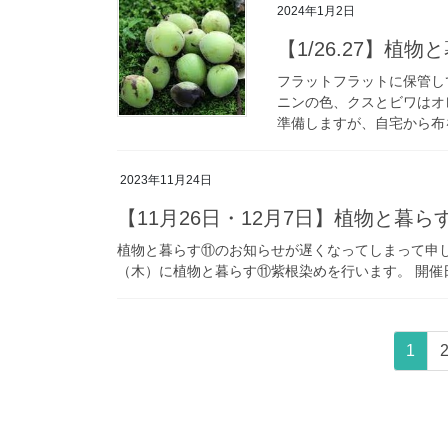
2024年1月2日
【1/26.27】植
フラットフラットに保管し
ニンの色、クスとビワはオ
準備しますが、自宅から布を
2023年11月24日
【11月26日・12月7日】植物と暮
植物と暮らす⑪のお知らせが遅くなってしまって申
（木）に植物と暮らす⑪紫根染めを行います。 開催日
投
固
1
稿
定
ペ
の
ー
ペ