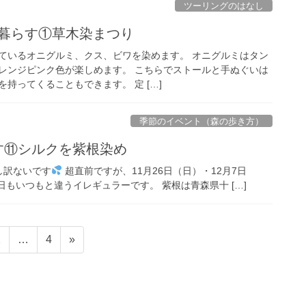
ツーリングのはなし
物と暮らす①草木染まつり
ているオニグルミ、クス、ビワを染めます。 オニグルミはタン
レンジピンク色が楽しめます。 こちらでストールと手ぬぐいは
持ってくることもできます。 定 […]
季節のイベント（森の歩き方）
らす⑪シルクを紫根染め
し訳ないです
超直前ですが、11月26日（日）・12月7日
もいつもと違うイレギュラーです。 紫根は青森県十 […]
固
固
2
…
4
»
定
定
ペ
ペ
ー
ー