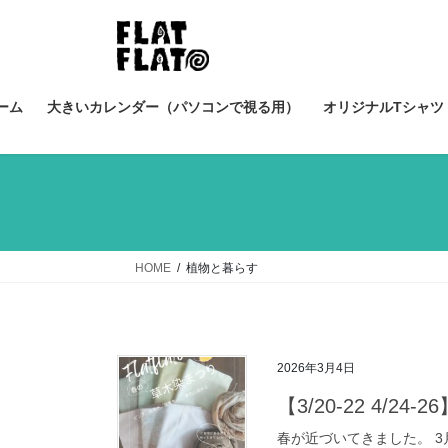
コ
ナ
ン
ビ
テ
ゲ
ン
ー
ツ
シ
ーム
大きいカレンダー（パソコンで視る用）
オリジナルTシャツ（
へ
ョ
ス
ン
キ
に
ッ
移
プ
動
HOME
植物と暮らす
2026年3月4日
【3/20-22 4/2
春が近づいてきました。 3