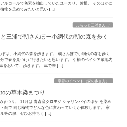
 アルコールで色素を抽出していたユーカリ、紫根、 そのほかに
植物を染めてみたいと思い […]
ふらっと三浦さんぽ
らっと三浦で朝さんぽー小網代の朝の森を歩く
んぽは、小網代の森を歩きます。 朝さんぽで小網代の森を歩く
気分で春を見つけに行きたいと思います。 引橋のベイシア敷地内
をおいて、歩きます。 車で来 […]
季節のイベント（森の歩き方）
tflatoの草木染まつり
まつり。 11月は 青森産クロモジ シャリンバイのほか を染め
鉄・銅で 同じ植物でどんな色に変わっていくか体験します。 家
ル等の服、ぜひお持ちく […]