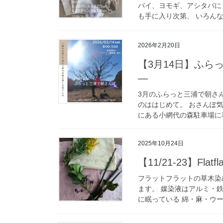
バイ、ヨモギ、アシタバに
も手に入り次第、 いろんな
2026年2月20日
【3月14日】ふ
―
3月のふらっと三浦で朝さ
のははじめて。 おさんぽ
にある小網代の森駐車場に車
2025年10月24日
【11/21-23】Fla
フラットフラットの草木染め
ます。 媒染液はアルミ・
に眠っている 綿・麻・ウー